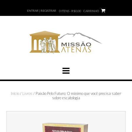
ENTRAR | REGISTRAR
0 ITENS - R$0,00
CARRINHO
Início
/
Livros
/ Paixão Pelo Futuro: O mínimo que você precisa saber
sobre escatologia