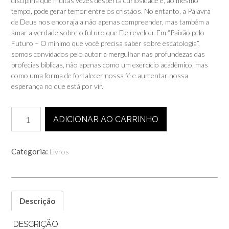
disciplina que muitas vezes desperta curiosidade e, ao mesmo
tempo, pode gerar temor entre os cristãos. No entanto, a Palavra
de Deus nos encoraja a não apenas compreender, mas também a
amar a verdade sobre o futuro que Ele revelou. Em “Paixão pelo
Futuro – O mínimo que você precisa saber sobre escatologia”,
somos convidados pelo autor a mergulhar nas profundezas das
profecias bíblicas, não apenas como um exercício acadêmico, mas
como uma forma de fortalecer nossa fé e aumentar nossa
esperança no que está por vir.
Paixão
ADICIONAR AO CARRINHO
Pelo
Futuro:
O
Categoria:
Livros
mínimo
que
você
precisa
saber
Descrição
sobre
escatologia
DESCRIÇÃO