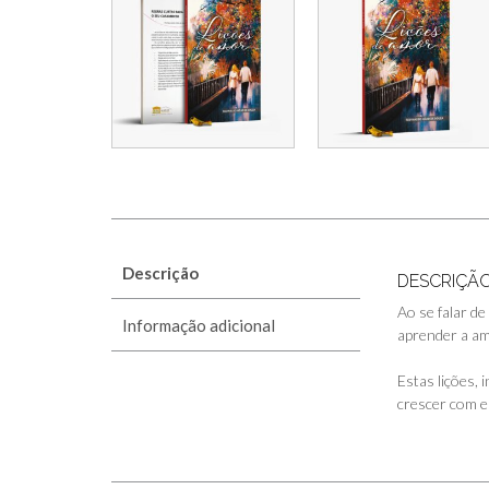
Descrição
DESCRIÇÃ
Ao se falar d
Informação adicional
aprender a am
Estas lições, 
crescer com e