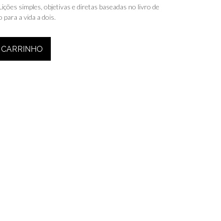
Lições simples, objetivas e diretas baseadas no livro de
para a vida a dois.
 CARRINHO