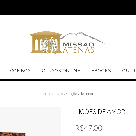
COMBOS
CURSOS ONLINE
EBOOKS
OUTR
Início
/
Livros
/ Lições de amor
LIÇÕES DE AMOR
R$
47,00