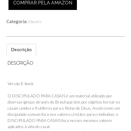
COMPRAR PELA AMAZON
Categoria:
Ebooks
Descrição
DESCRIÇÃO
Versão E-book
O DISCIPULADO PARA CASAIS é um material utilizado por
diversas igrejas através do Brasil que tem por objetivo tornar os
casais unidos e frutíferos para o Reino de Deus. Assim como um
discipulado comum foca nos valores cristãos para o indivíduo, o
DISCIPULADO PARA CASAIS foca nesses mesmos valores
aplicados à vida do casal.